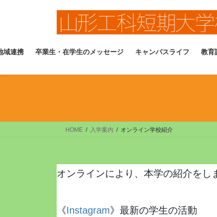
コ
ナ
ン
ビ
テ
ゲ
ン
ー
ツ
シ
地域連携
卒業生・在学生のメッセージ
キャンパスライフ
教育
へ
ョ
ス
ン
キ
に
ッ
移
プ
動
HOME
入学案内
オンライン学校紹介
オンラインにより、本学の紹介をし
《
Instagram
》最新の学生の活動