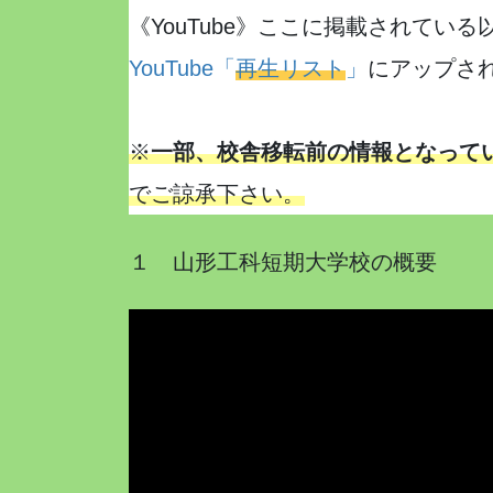
《YouTube》ここに掲載されてい
YouTube「
再生リスト
」
にアップさ
※
一部、校舎移転前の情報となって
でご諒承下さい。
１ 山形工科短期大学校の概要