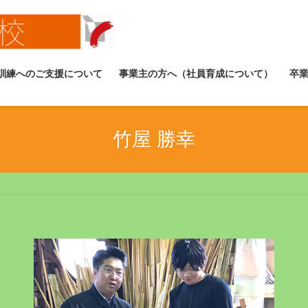
訓練へのご支援について
事業主の方へ（社員育成について）
卒
竹屋 勝幸