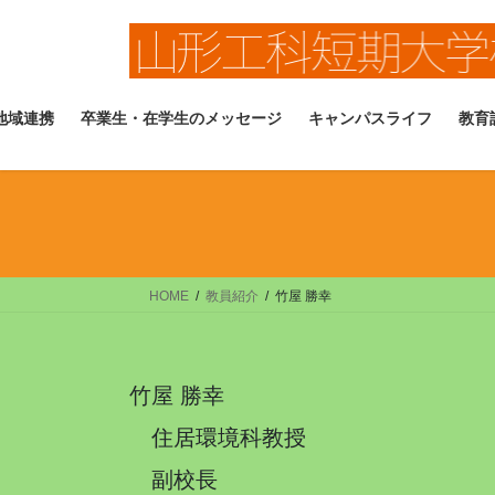
コ
ナ
ン
ビ
テ
ゲ
ン
ー
ツ
シ
地域連携
卒業生・在学生のメッセージ
キャンパスライフ
教育
へ
ョ
ス
ン
キ
に
ッ
移
プ
動
HOME
教員紹介
竹屋 勝幸
竹屋 勝幸
住居環境科教授
副校長