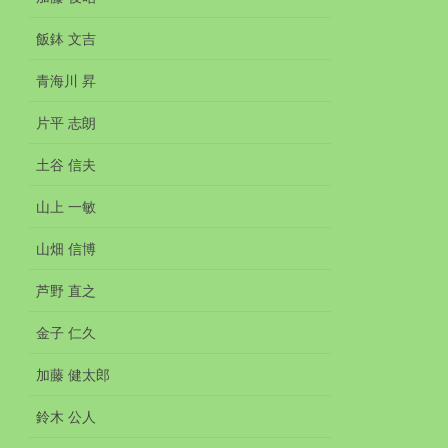
飯鉢 文吉
青海川 昇
片平 志朗
土谷 信夫
山上 一敏
山畑 信博
芦野 直之
金子 仁久
加藤 健太郎
鈴木 公人