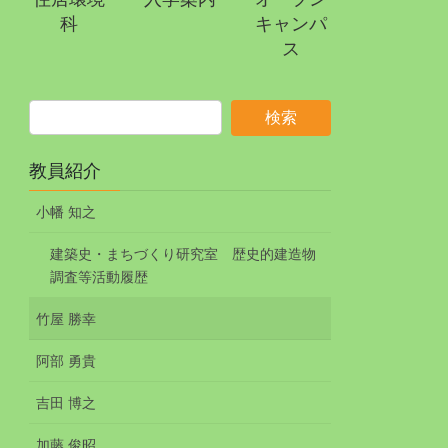
科
キャンパ
ス
教員紹介
小幡 知之
建築史・まちづくり研究室 歴史的建造物
調査等活動履歴
竹屋 勝幸
阿部 勇貴
吉田 博之
加藤 俊昭